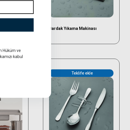
ası
Bardak Yıkama Makinası
in Hüküm ve
tikamızı kabul
e
Teklife ekle