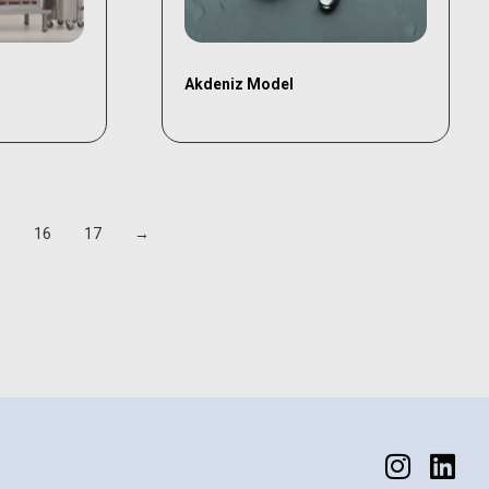
Akdeniz Model
5
16
17
→