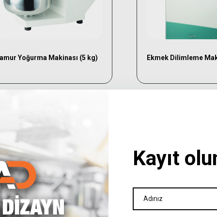
amur Yoğurma Makinası (5 kg)
Ekmek Dilimleme Mak
Seçenekler
Seç
Teklife ekl
Kayıt olu