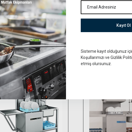
ıyma Makinası (32 kg
oğutmalı)
Kayıt Ol
Set Altı Bulaşık Makin
Sisteme kayıt olduğunuz iç
Koşullarımızı ve Gizlilik Poli
etmiş olursunuz.
Seçenekler
Teklife ekle
Teklife ekl