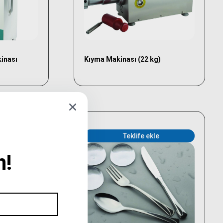
inası
Kıyma Makinası (22 kg)
enekler
Seçenekler
e
Teklife ekle
n!