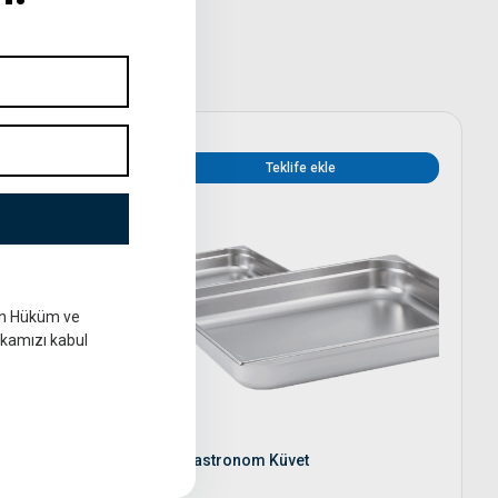
Teklife ekle
in Hüküm ve
tikamızı kabul
2/1 Gastronom Küvet