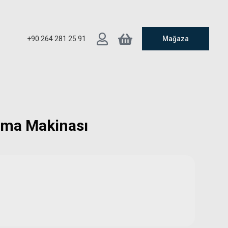
+90 264 281 25 91
Mağaza
ama Makinası