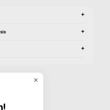
sis
n!