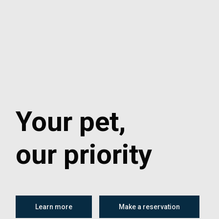
Your pet,
our priority
Learn more
Make a reservation