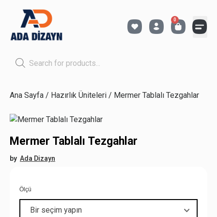
0
Shop by Pet
Shop by Bra
Pet Ser
Ana Sayfa
/
Hazırlık Üniteleri
/ Mermer Tablalı Tezgahlar
Mermer Tablalı Tezgahlar
by
Ada Dizayn
Ölçü