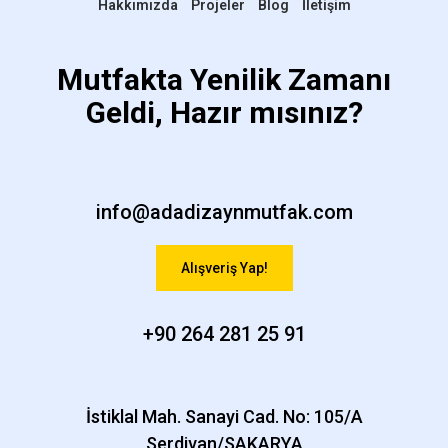
Hakkımızda
Projeler
Blog
İletişim
Mutfakta Yenilik Zamanı
Geldi, Hazır mısınız?
info@adadizaynmutfak.com
Alışveriş Yap!
+90 264 281 25 91
İstiklal Mah. Sanayi Cad. No: 105/A
Serdivan/SAKARYA