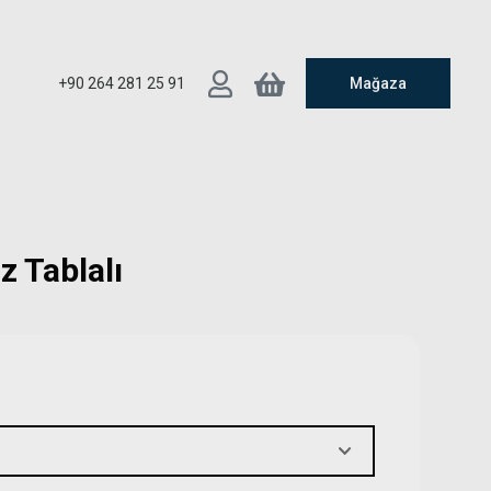
+90 264 281 25 91
Mağaza
üz Tablalı