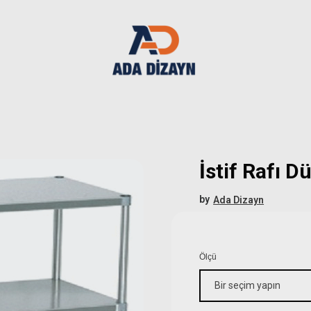
İstif Rafı D
by
Ada Dizayn
Ölçü