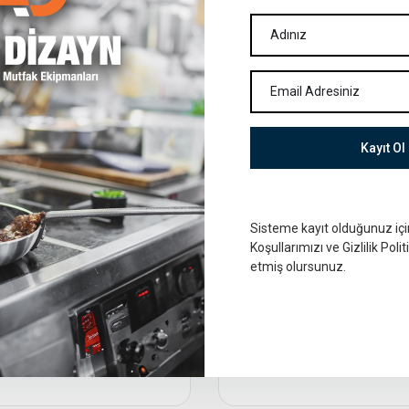
Kayıt Ol
Sisteme kayıt olduğunuz iç
Koşullarımızı ve Gizlilik Poli
ift Filtreli Davlumbaz
etmiş olursunuz.
Çift Evyeli Tezgahlar