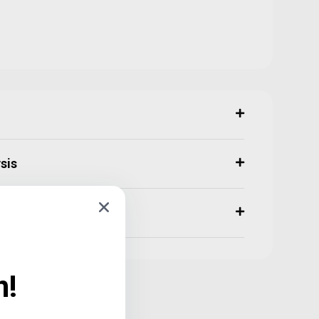
sis
n!