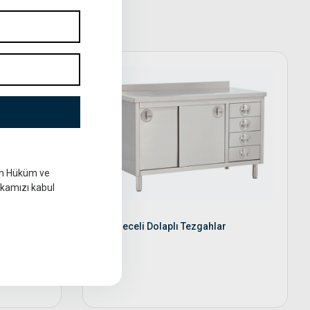
in Hüküm ve
tikamızı kabul
Çekmeceli Dolaplı Tezgahlar