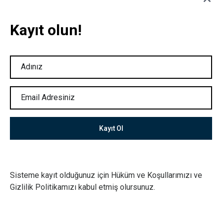
Geldi, Hazır mısınız?
Kayıt olun!
info@adadizaynmutfak.com
Alışveriş Yap!
+90 264 281 25 91
Kayıt Ol
İstiklal Mah. Sanayi Cad. No: 105/A
Sisteme kayıt olduğunuz için Hüküm ve Koşullarımızı ve
Serdivan/SAKARYA
Gizlilik Politikamızı kabul etmiş olursunuz.
Ada Dizayn @ 2024
|