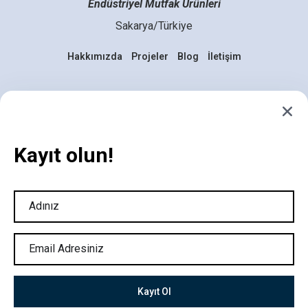
Endüstriyel Mutfak Ürünleri
Sakarya/Türkiye
Hakkımızda
Projeler
Blog
İletişim
Mutfakta Yenilik Zamanı
Geldi, Hazır mısınız?
Kayıt olun!
info@adadizaynmutfak.com
Alışveriş Yap!
+90 264 281 25 91
Kayıt Ol