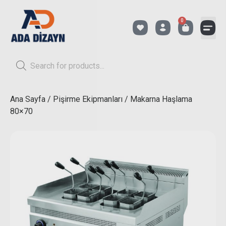
0
Ana Sayfa
/
Pişirme Ekipmanları
/ Makarna Haşlama
80×70