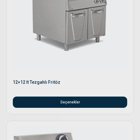
12+12 lt Tezgahlı Fritöz
Seçenekler