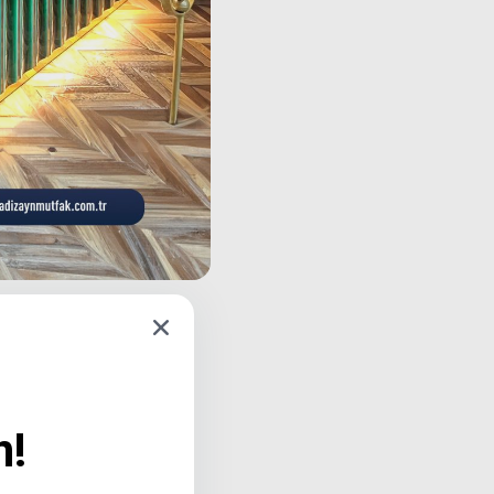
dolaplar, raflar ve
yapısıyla işletmenizin
nınızı verimli kullanmak
n!