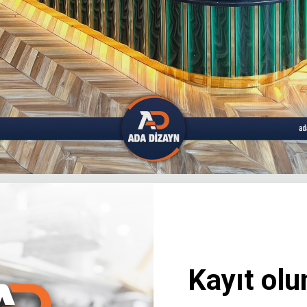
da uzman ekibimizle Beyti Kebap için modern ve fonksiyonel endüstriyel 
dık. Projemiz, hijyen standartlarına uygun, dayanıklı ve kullanıcı dostu 
ere özel olarak geliştirilmiştir. İş akışınızı optimize etmek ve mutfak ala
Kayıt olu
 inceleyin.