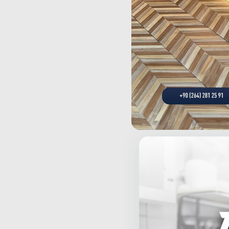
Beyti Kebap
Endüstriyel mutfak alanın
depolama çözümleri tasarla
ihtiyaçlarını karşılamak üz
için Beyti Kebap Projemizi